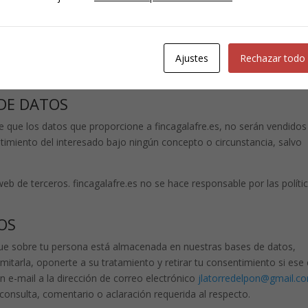
ENTO DE DATOS
u consentimiento para usar los que nos proporcionas en los formulari
Ajustes
Rechazar todo
o de ellos. Tus datos solo son necesarios para los usos concretos por
servicios no son posibles.
 DE DATOS
 que los datos que proporcione a fincagalafre.es, no serán vendidos
ntimiento del interesado bajo ningún concepto o circunstancia, salvo
web de terceros. fincagalafre.es no se hace responsable por las políti
OS
que sobre tu persona está almacenada en nuestras bases de datos,
, limitarla, oponerte a su tratamiento y retirar tu consentimiento si ese
n e-mail a la dirección de correo electrónico
jlatorredelpon@gmail.c
nsulta, comentario o aclaración requerida al respecto.