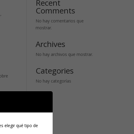
Recent
Comments
,
No hay comentarios que
mostrar.
Archives
No hay archivos que mostrar.
Categories
sobre
No hay categorías
s elegir qué tipo de