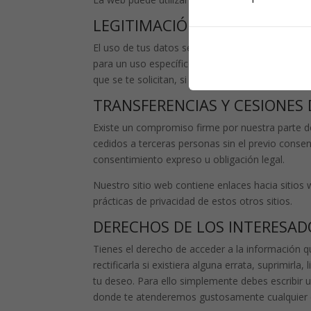
LEGITIMACIÓN DEL TRATAMI
El uso de tus datos se realiza porque nos das t
para un uso específico que se indica en cada un
que se te solicitan, si no nos los facilitas, esos 
TRANSFERENCIAS Y CESIONES
Existe un compromiso firme por nuestra parte de
cedidos a terceras personas sin el previo conse
consentimiento expreso u obligación legal.
Nuestro sitio web contiene enlaces hacia sitios 
prácticas de privacidad de estos otros sitios.
DERECHOS DE LOS INTERESAD
Tienes el derecho de acceder a la información 
rectificarla si existiera alguna errata, suprimirla
tu deseo. Para ello simplemente debes escribir u
donde te atenderemos gustosamente cualquier co