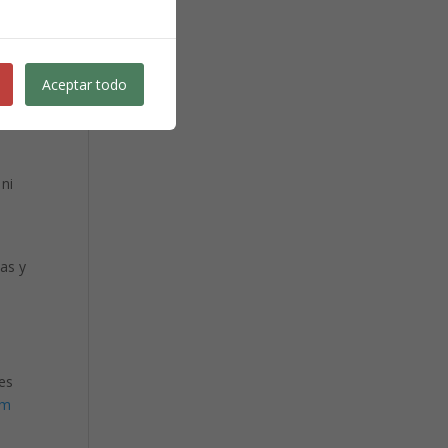
os
Aceptar todo
 los
 ni
cas y
 es
om